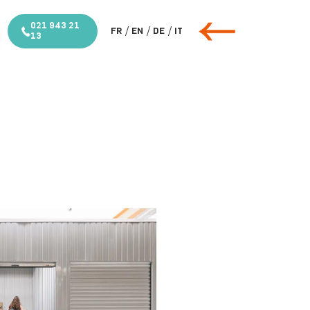
021 943 21
/
/
/
FR
EN
DE
IT
13