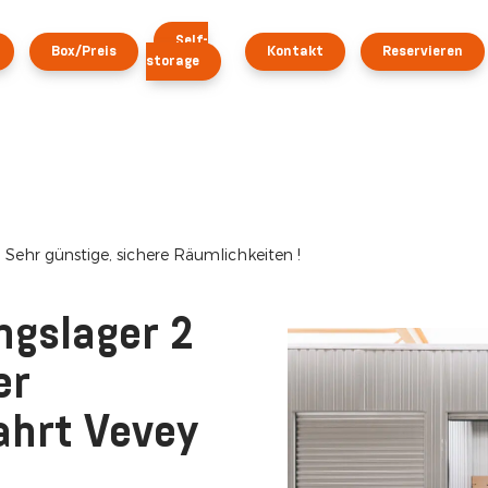
Self-
Box/Preis
Kontakt
Reservieren
storage
 Sehr günstige, sichere Räumlichkeiten !
ngslager 2
er
hrt Vevey